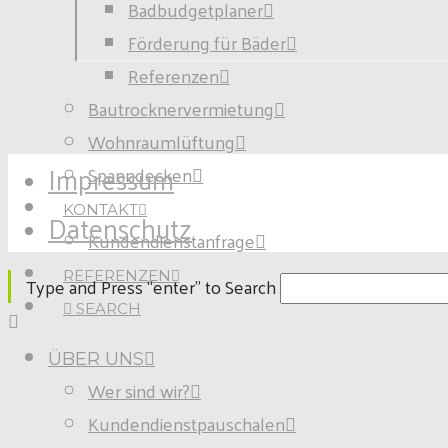
Badbudgetplaner
Förderung für Bäder
Referenzen
Bautrocknervermietung
Wohnraumlüftung
Impressum
Spanndecken
KONTAKT
Datenschutz
Kundendienstanfrage
REFERENZEN
Type and Press “enter” to Search
SEARCH
ÜBER UNS
Wer sind wir?
Kundendienstpauschalen