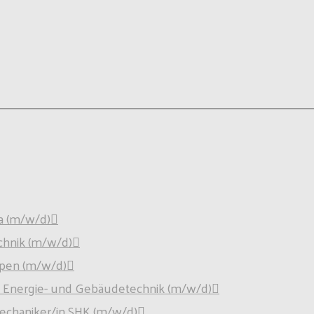
a (m/w/d)
chnik (m/w/d)
pen (m/w/d)
für Energie- und Gebäudetechnik (m/w/d)
mechaniker/in SHK (m/w/d)