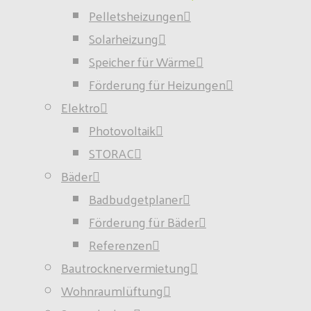
Pelletsheizungen
Solarheizung
Speicher für Wärme
Förderung für Heizungen
Elektro
Photovoltaik
STORAC
Bäder
Badbudgetplaner
Förderung für Bäder
Referenzen
Bautrocknervermietung
Wohnraumlüftung