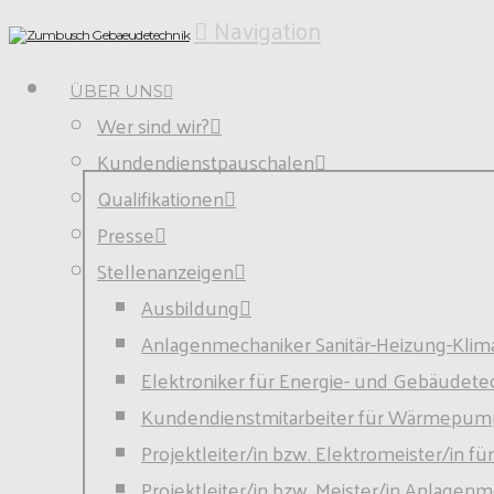
Navigation
ÜBER UNS
Wer sind wir?
Kundendienstpauschalen
Qualifikationen
Presse
Stellenanzeigen
Ausbildung
Anlagen­mech­aniker Sanitär-Heizung-Klim
Elektroniker für Energie- und Gebäudete
Kundendienstmitarbeiter für Wärmepum
Projektleiter/in bzw. Elektromeister/in 
Projektleiter/in bzw. Meister/in Anlagen