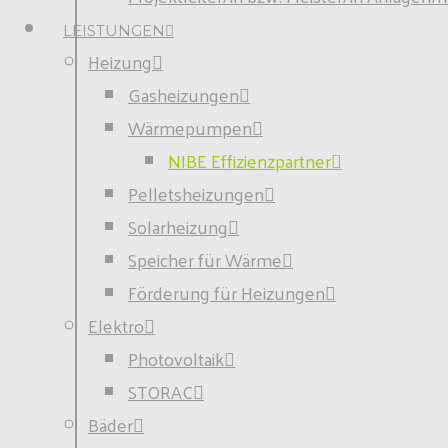
LEISTUNGEN
Heizung
Gasheizungen
Wärmepumpen
NIBE Effizienzpartner
Pelletsheizungen
Solarheizung
Speicher für Wärme
Förderung für Heizungen
Elektro
Photovoltaik
STORAC
Bäder